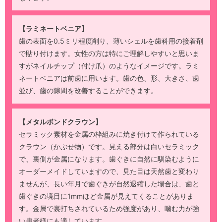
【ラミネートベニア】
歯の表面を0.5ミリ程度削り、薄いシェルを歯科用の接着剤
で貼り付けます。女性の方は特にご理解しやすいと思いま
すがネイルチップ（付け爪）のようなイメージです。ラミ
ネートベニアは前歯に用います。歯の色、形、大きさ、歯
並び、歯の隙間を改善することができます。
【メタルボンドクラウン】
セラミック素材を金属の枠組みに焼き付けて作られている
クラウン（かぶせ物）です。見える部分は白いセラミック
で、裏側が金属になります。歯ぐきに自然に馴染むように
オーダーメイドしていますので、見た目は天然歯と変わり
ませんが、長い年月で歯ぐきが自然退縮した場合は、歯と
歯ぐきの境目に1mmほど金属が見えてくることがありま
す。金属で裏打ちされているため強度があり、噛む力が強
い患者様にも適しています。